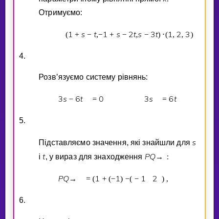
Отримуємо:
1
s
t
1
s
2
t
s
3
t
1
2
3
(
+
−
,
−
+
−
,
−
)
⋅
(
,
,
)
4.
Розв’язуємо систему рiвнянь:
3
s
6
t
0
3
s
6
t
−
=
=
5.
s
Пiдставляємо значення, якi знайшли для
t
P
Q
i
, у вираз для знаходження
→
:
P
Q
1
1
1
2
→
=
(
+
(
−
)
−
(
−
)
,
6.