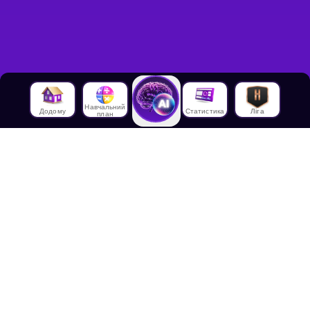
Навчальний
Додому
Статистика
Ліга
план
Про нас
Про House of Math
Співробітники
Працевлаштування в