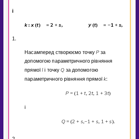
i
k
x
t
2
s
y
t
1
s
:
(
)
=
+
,
(
)
=
−
+
,
1.
P
Насамперед створюємо точку
за
допомогою параметричного рiвняння
l
Q
прямої
i точку
за допомогою
k
параметричного рiвняння прямої
:
P
1
t
2
t
1
3
t
=
(
+
,
,
+
)
i
Q
2
s
1
s
1
s
=
(
+
,
−
+
,
+
)
.
2.