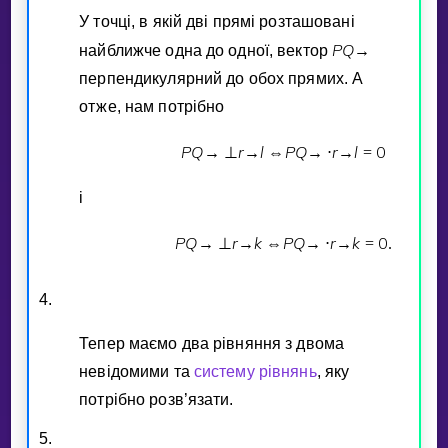
У точцi, в якiй двi прямi розташованi
P
Q
найближче одна до одної, вектор
→
перпендикулярний до обох прямих. А
отже, нам потрiбно
P
Q
r
l
P
Q
r
l
0
→
⊥
→
⇔
→
⋅
→
=
i
P
Q
r
k
P
Q
r
k
0
→
⊥
→
⇔
→
⋅
→
=
.
4.
Тепер маємо два рiвняння з двома
невiдомими та
систему рiвнянь
, яку
потрiбно розв’язати.
5.