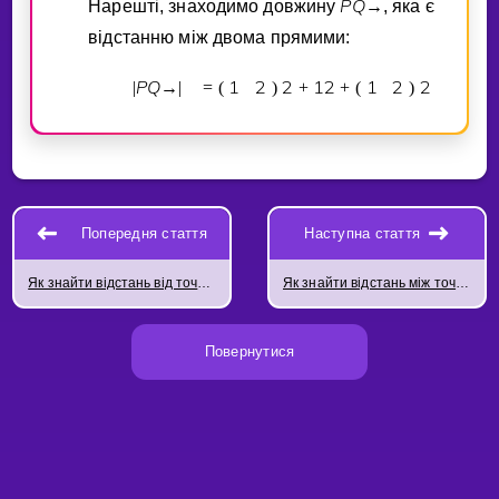
P
Q
Нарештi, знаходимо довжину
→
, яка є
вiдстанню мiж двома прямими:
P
Q
1
2
2
1
2
1
2
2
|
→
|
=
(
)
+
+
(
)
Попередня стаття
Наступна стаття
Як знайти відстань від точки до прямої
Як знайти відстань між точкою та площиною
Повернутися