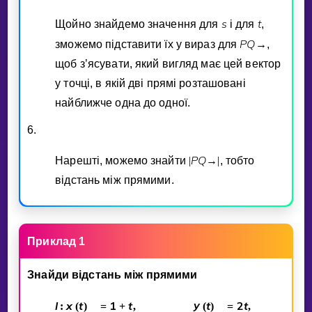
s
t
Щойно знайдемо значення для
i для
,
P
Q
зможемо пiдставити їх у вираз для
→
,
щоб з’ясувати, який вигляд має цей вектор
у точцi, в якiй двi прямi розташованi
найближче одна до одної.
6.
P
Q
Нарештi, можемо знайти
|
→
|
, тобто
вiдстань мiж прямими.
Приклад 1
Знайди вiдстань мiж прямими
l
x
t
1
t
y
t
2
t
:
(
)
=
+
,
(
)
=
,