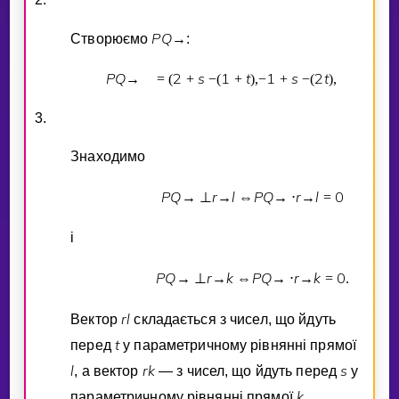
P
Q
Створюємо
→
:
P
Q
2
s
1
t
1
s
2
t
→
=
(
+
−
(
+
)
,
−
+
−
(
)
,
3.
Знаходимо
P
Q
r
l
P
Q
r
l
0
→
⊥
→
⇔
→
⋅
→
=
i
P
Q
r
k
P
Q
r
k
0
→
⊥
→
⇔
→
⋅
→
=
.
r
l
Вектор
складається з чисел, що йдуть
t
перед
у параметричному рiвняннi прямої
l
r
k
s
, а вектор
— з чисел, що йдуть перед
у
k
параметричному рiвняннi прямої
.