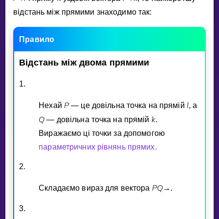
вiдстань мiж прямими знаходимо так:
Правило
Вiдстань
мiж
двома
прямими
1.
P
l
Нехай
— це довiльна точка на прямiй
, а
Q
k
— довiльна точка на прямiй
.
Виражаємо цi точки за допомогою
параметричних рiвнянь прямих.
2.
P
Q
Складаємо вираз для вектора
→
.
3.