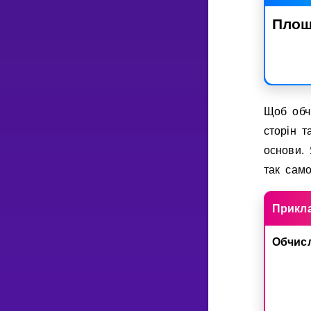
Пло
Щоб об
сторiн 
основи.
так само
Прикл
Обчис