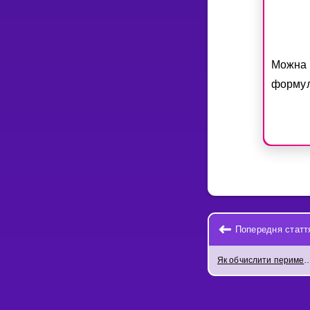
Можна 
формул
Попередня статт
Як обчислити периметр і площу п