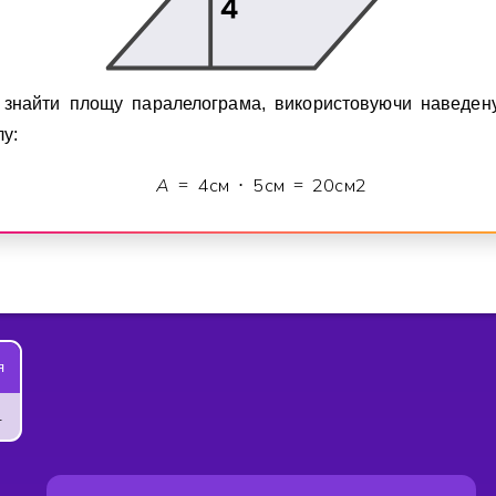
знайти площу паралелограма, використовуючи наведен
у:
A
4
см
5
см
2
0
см
2
=
⋅
=
я
рямокутника?