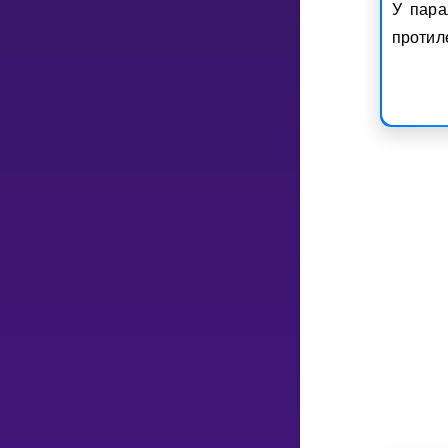
У пара
протил