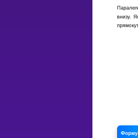
Паралел
внизу. 
прямокут
Форму