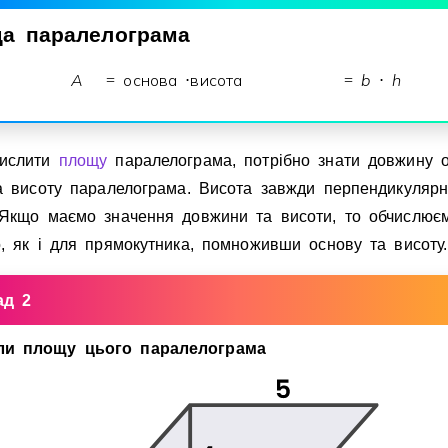
ща
паралелограма
A
основа
висота
b
h
=
⋅
=
⋅
числити
площу
паралелограма, потрiбно знати довжину од
та висоту паралелограма. Висота завжди перпендикуляр
 Якщо маємо значення довжини та висоти, то обчислює
, як i для прямокутника, помноживши основу та висоту.
ад 2
ли площу цього паралелограма