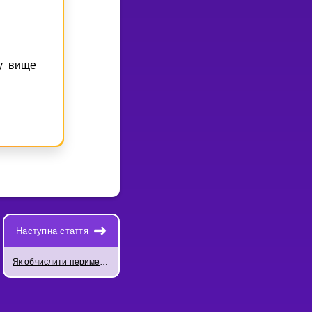
у вище
Наступна стаття
Як обчислити периметр і площу ромба?