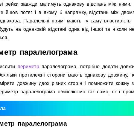
вi рейки завжди матимуть однакову вiдстань мiж ними.
Invite a Friend
не йшов потяг i в якому б напрямку, вiдстань мiж двом
однакова. Паралельнi прямi мають ту саму властивiсть.
удуть на однаковiй вiдстанi одна вiд iншої та нiколи н
ься..
метр паралелограма
числити
периметр
паралелограма, потрiбно додати довжи
Оскiльки протилежнi сторони мають однакову довжину, п
мiряти довжину двох рiзних сторiн i помножити кожну з
периметр паралелограма обчислюємо так само, як i прям
ла
метр
паралелограма