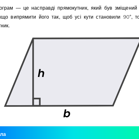
ограм — це насправдi прямокутник, який був змiщений 
9
0
Якщо випрямити його так, щоб усi кути становили
°
, т
ник.
ла