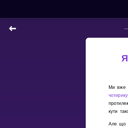
...
НАВЧАЛЬНІ МАТЕРІАЛИ
Curriculum
All math topics
Я
Показати більше
ІГРИ
Ми вже 
Multiplication Master
чотирику
протиле
Джуніор-матем
кути так
Показати більше
Але що 