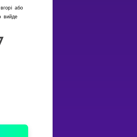
вгорi або
о вийде