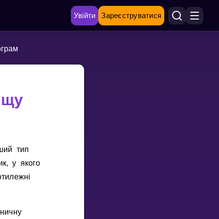
Увійти
Зареєструватися
ограм
ощу
ший тип
к, у якого
отилежнi
зничну