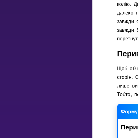
колiю. Д
далеко 
НАВЧАЛЬНИЙ ПЛАН
завжди 
Select curriculum
завжди б
Увійти
перетнут
Пери
Щоб об
сторiн. 
лише ви
Тобто, 
Форму
Пери