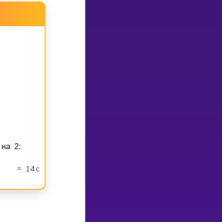
на 2:
1
4
см
=