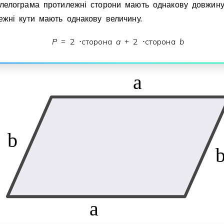
лелограма протилежнi сторони мають однакову довжину
ежнi кути мають однакову величину.
P
2
сторона
a
2
сторона
b
=
⋅
+
⋅