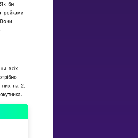
 Як би
а рейками
 Вони
е
ни всiх
отрiбно
 них на 2.
окутника.