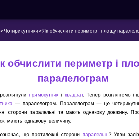
>
Чотирикутники
>
Як обчислити периметр і площу паралел
к обчислити периметр і пл
паралелограм
розглянули
прямокутник
i
квадрат
. Тепер розглянемо iн
тника
— паралелограм. Паралелограм — це чотирикутни
жнi сторони паралельнi та мають однакову довжину. Пр
ож мають однакову величину.
означає, що протилежнi сторони
паралельнi
? Уяви залi