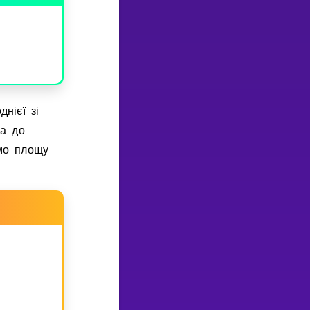
нiєї зi
на до
мо площу