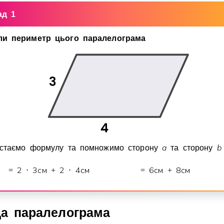
ад 1
ли периметр цього паралелограма
a
b
стаємо формулу та помножимо сторону
та сторону
2
3
см
2
4
см
6
см
8
см
=
⋅
+
⋅
=
+
а паралелограма