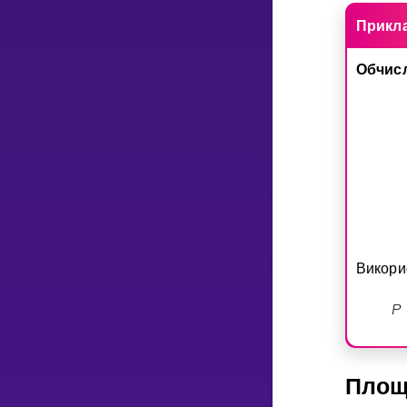
Прикл
Обчис
Викори
P
Площ