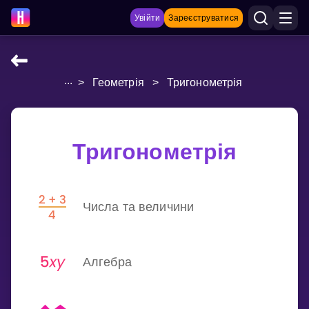
Увійти
Зареєструватися
...
>
Геометрія
>
Тригонометрія
НАВЧАЛЬНІ МАТЕРІАЛИ
Curriculum
Показати більше
Тригонометрія
ІГРИ
Числа та величини
Multiplication Master
Джуніор-матем
Алгебра
Показати більше