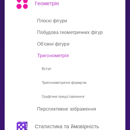
Invite a Friend
Геометрія
НАВЧАЛЬНИЙ ПЛАН
Select curriculum
Плоскі фігури
Увійти
Побудова геометричних фігур
Об'ємні фігури
Тригонометрія
Вступ
Тригонометричні формули
Графічне представлення
Перспективне зображення
Статистика та ймовірність