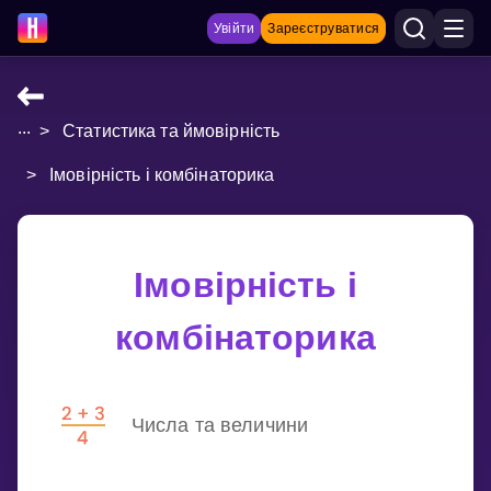
Увійти
Зареєструватися
...
>
Статистика та ймовірність
НАВЧАЛЬНІ МАТЕРІАЛИ
>
Імовірність і комбінаторика
Curriculum
Показати більше
ІГРИ
Імовірність і
комбінаторика
Multiplication Master
Джуніор-матем
Числа та величини
Показати більше