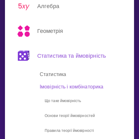
Invite a Friend
Алгебра
НАВЧАЛЬНИЙ ПЛАН
Select curriculum
Геометрія
Увійти
Статистика та ймовірність
Статистика
Імовірність і комбінаторика
Що таке ймовірність
Основи теорії ймовірностей
Правила теорії ймовірності