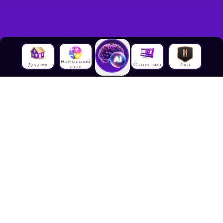
Навчальний
Додому
Статистика
Ліга
план
Про нас
Про House of Math
Співробітники
Працевлаштування в
House of Math