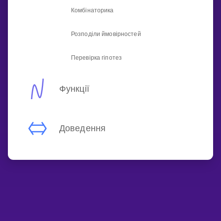
Комбінаторика
Розподіли ймовірностей
Перевірка гіпотез
Функції
Доведення