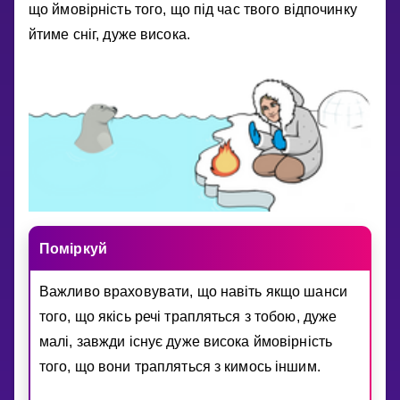
що ймовiрнiсть того, що пiд час твого вiдпочинку
йтиме снiг, дуже висока.
Помiркуй
Важливо враховувати, що навiть якщо шанси
того, що якiсь речi трапляться з тобою, дуже
малi, завжди iснує дуже висока ймовiрнiсть
того, що вони трапляться з кимось iншим.