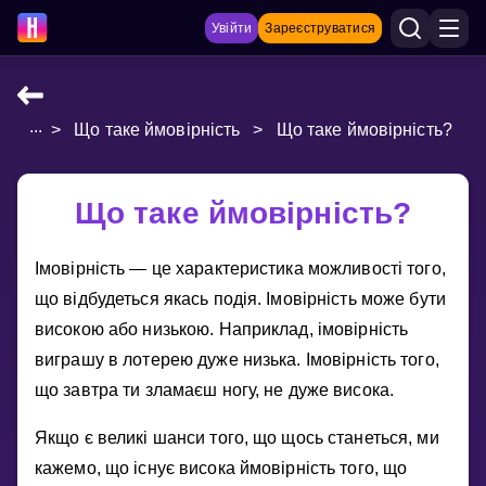
Увійти
Зареєструватися
...
>
Що таке ймовірність
>
Що таке ймовірність?
НАВЧАЛЬНІ МАТЕРІАЛИ
Curriculum
Що таке ймовірність?
Показати більше
Iмовiрнiсть — це характеристика можливостi того,
ІГРИ
що вiдбудеться якась подiя. Iмовiрнiсть може бути
Multiplication Master
високою або низькою. Наприклад, iмовiрнiсть
виграшу в лотерею дуже низька. Iмовiрнiсть того,
Джуніор-матем
що завтра ти зламаєш ногу, не дуже висока.
Показати більше
Якщо є великi шанси того, що щось станеться, ми
кажемо, що iснує висока ймовiрнiсть того, що