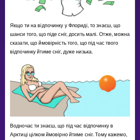
Якщо ти на вiдпочинку у Флоридi, то знаєш, що
шанси того, що пiде снiг, досить малi. Отже, можна
сказати, що ймовiрнiсть того, що пiд час твого
вiдпочинку йтиме снiг, дуже низька.
Водночас ти знаєш, що пiд час вiдпочинку в
Арктицi цiлком ймовiрно йтиме снiг. Тому кажемо,