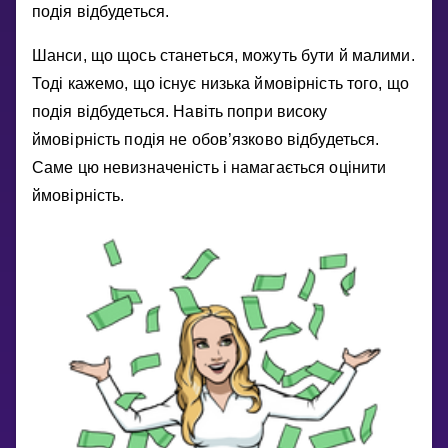
Invite a Friend
подiя вiдбудеться.
НАВЧАЛЬНИЙ ПЛАН
Шанси, що щось станеться, можуть бути й малими.
Select curriculum
Тодi кажемо, що iснує низька ймовiрнiсть того, що
Увійти
подiя вiдбудеться. Навiть попри високу
ймовiрнiсть подiя не обов’язково вiдбудеться.
Саме цю невизначенiсть i намагається оцiнити
ймовiрнiсть.