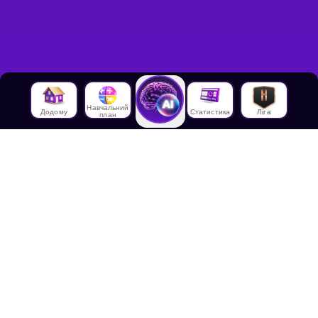
Навчальний
Додому
Статистика
Ліга
план
Про нас
Про House of Math
Співробітники
Працевлаштування в