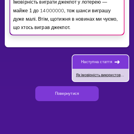
Iмовiрнiсть виграти джекпот у лотерею —
1
4
0
0
0
0
0
0
майже 1 до
, тож шанси виграшу
дуже малi. Втiм, щотижня в новинах ми чуємо,
що хтось виграв джекпот.
Наступна стаття
Як імовірність використовується в реальному житті
Повернутися