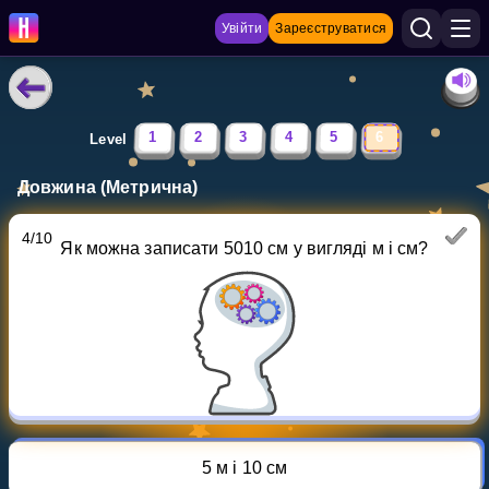
Увійти
Зареєструватися
НАВЧАЛЬНІ МАТЕРІАЛИ
1
2
3
4
5
6
Level
Curriculum
Довжина (Метрична)
Показати більше
4
/
10
Як можна записати 5010 см у вигляді м і см?
ІГРИ
Multiplication Master
Джуніор-матем
Показати більше
5 м і 10 см