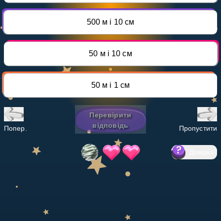
Invite a Friend
НАВЧАЛЬНИЙ ПЛАН
500 м і 10 см
Select curriculum
Увійти
50 м і 10 см
50 м і 1 см
Перевірити
відповідь
Попер.
Пропустити
Довідка
?