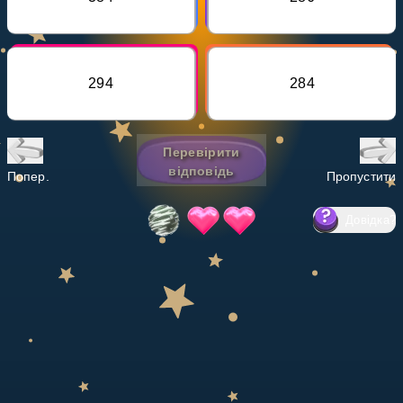
Invite a Friend
НАВЧАЛЬНИЙ ПЛАН
Select curriculum
294
284
Увійти
Перевірити
відповідь
Попер.
Пропустити
Довідка
?