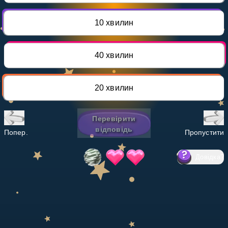
Invite a Friend
НАВЧАЛЬНИЙ ПЛАН
10 хвилин
Select curriculum
Увійти
40 хвилин
20 хвилин
Перевірити
відповідь
Попер.
Пропустити
Довідка
?