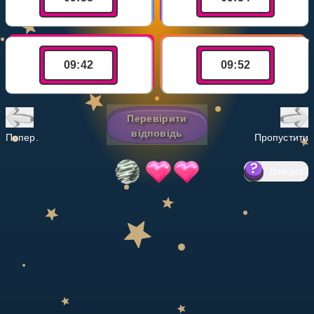
Invite a Friend
НАВЧАЛЬНИЙ ПЛАН
Select curriculum
09
:
42
09
:
52
Увійти
Перевірити
відповідь
Попер.
Пропустити
Довідка
?