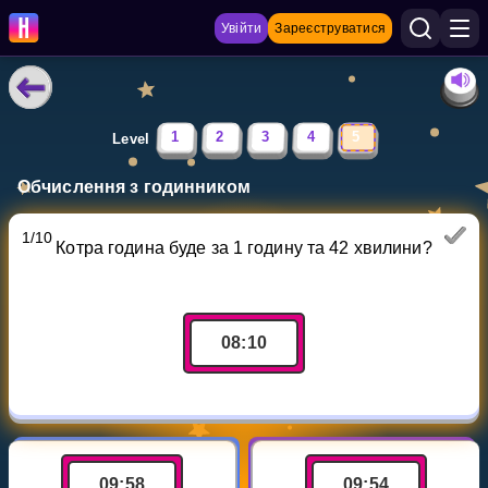
Увійти
Зареєструватися
НАВЧАЛЬНІ МАТЕРІАЛИ
1
2
3
4
5
Level
Curriculum
Обчислення з годинником
Показати більше
1
/
10
Котра година буде за 1 годину та 42 хвилини?
ІГРИ
Multiplication Master
08
:
10
Джуніор-матем
Показати більше
09
:
58
09
:
54