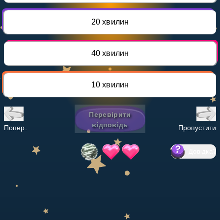
Invite a Friend
НАВЧАЛЬНИЙ ПЛАН
20 хвилин
Select curriculum
Увійти
40 хвилин
10 хвилин
Перевірити
відповідь
Попер.
Пропустити
Довідка
?