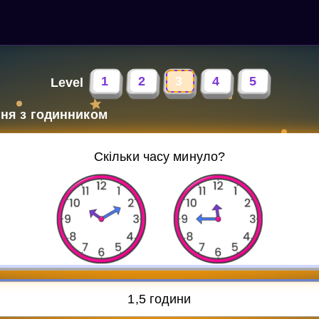
1
2
3
4
5
Level
ня з годинником
Скільки часу минуло?
1,5 години