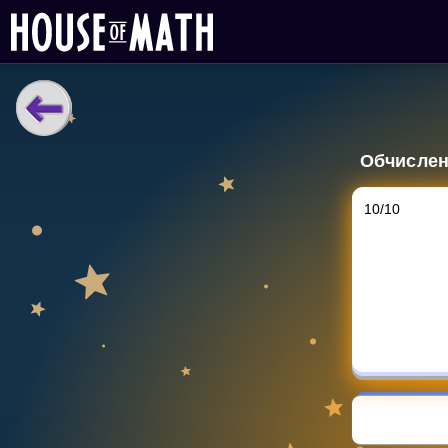
НАВЧАЛЬНІ МАТЕРІАЛИ
Обчислен
Curriculum
All math topics
10
/
10
Показати більше
ІГРИ
Multiplication Master
Джуніор-матем
Показати більше