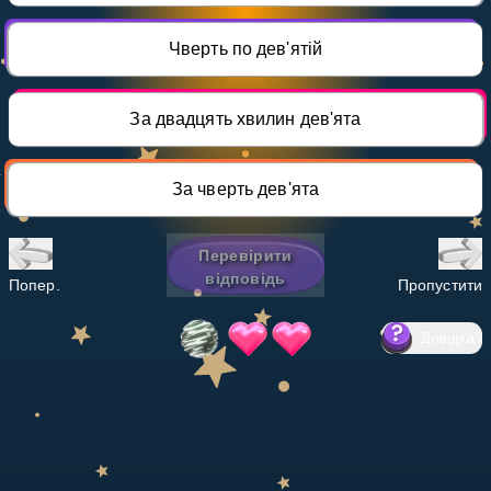
Invite a Friend
НАВЧАЛЬНИЙ ПЛАН
Чверть по дев'ятій
Select curriculum
Увійти
За двадцять хвилин дев'ята
За чверть дев'ята
Перевірити
відповідь
Попер.
Пропустити
Довідка
?