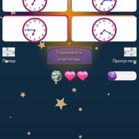
Invite a Friend
НАВЧАЛЬНИЙ ПЛАН
Select curriculum
Увійти
Перевірити
відповідь
Попер.
Пропустити
Довідка
?