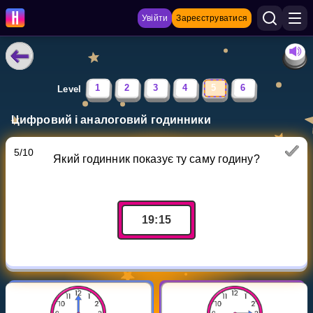
Увійти
Зареєструватися
НАВЧАЛЬНІ МАТЕРІАЛИ
1
2
3
4
5
6
Level
Curriculum
Цифровий і аналоговий годинники
Показати більше
5
/
10
Який годинник показує ту саму годину?
ІГРИ
Multiplication Master
19
:
15
Джуніор-матем
Показати більше