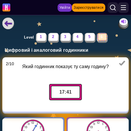
Увійти
Зареєструватися
НАВЧАЛЬНІ МАТЕРІАЛИ
1
2
3
4
5
6
Level
Curriculum
Цифровий і аналоговий годинники
Показати більше
2
/
10
Який годинник показує ту саму годину?
ІГРИ
Multiplication Master
17
:
41
Джуніор-матем
Показати більше