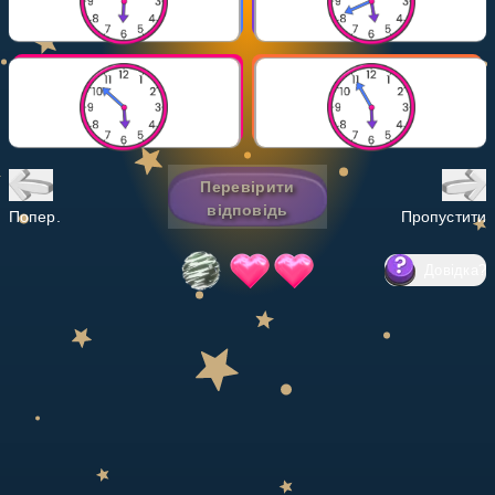
Invite a Friend
НАВЧАЛЬНИЙ ПЛАН
Select curriculum
Увійти
Перевірити
відповідь
Попер.
Пропустити
Довідка
?