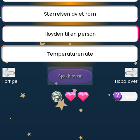
Bestill privatundervisning
Størrelsen av et rom
Inviter en venn
Høyden til en person
LÆREPLAN
Velg læreplan
Temperaturen ute
Logg inn
Sjekk svar
Forrige
Hopp over
Hjelp
?