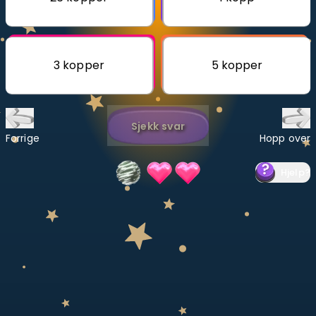
Bestill privatundervisning
Inviter en venn
3 kopper
5 kopper
LÆREPLAN
Velg læreplan
Sjekk svar
Logg inn
Forrige
Hopp over
Hjelp
?