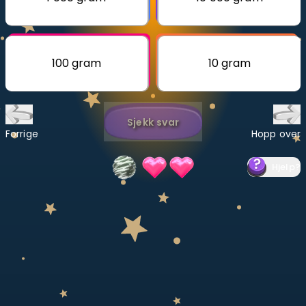
Bestill privatundervisning
Inviter en venn
100 gram
10 gram
LÆREPLAN
Velg læreplan
Sjekk svar
Logg inn
Forrige
Hopp over
Hjelp
?