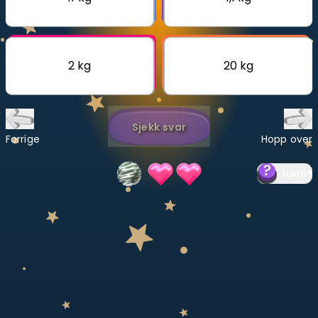
Bestill privatundervisning
Inviter en venn
2 kg
20 kg
LÆREPLAN
Velg læreplan
Sjekk svar
Logg inn
Forrige
Hopp over
Hjelp
?