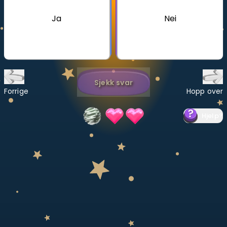
Ja
Nei
Bestill privatundervisning
Inviter en venn
LÆREPLAN
Velg læreplan
Sjekk svar
Forrige
Hopp over
Logg inn
Hjelp
?