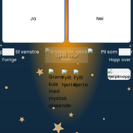
Bestill privatundervisning
Ja
Nei
Inviter en venn
LÆREPLAN
Velg læreplan
Logg inn
Sjekk svar
Forrige
Hopp over
Hjelp
?