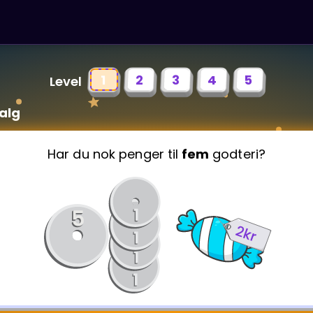
1
2
3
4
5
Level
salg
Har du nok penger til
fem
godteri?