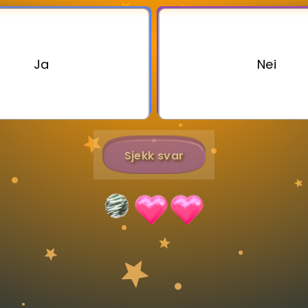
Bestill privatundervisning
Ja
Nei
Inviter en venn
Sjekk svar