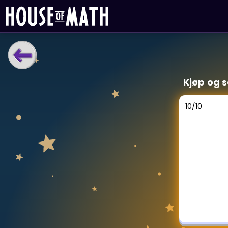
LÆRINGSVERKTØY
Kjøp og 
Læreplan
Alle mattetemaer
10
/
10
Privatundervisning
Direkte 1-til-1 hjelp
Vis mer
SPILL
Gangetabellen
Junior Matte