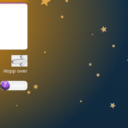
Hopp over
Hjelp
?