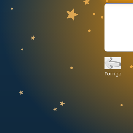
Vis mer
LÆREPLAN
Velg læreplan
Logg inn
Forrige