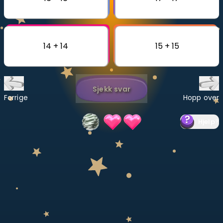
Bestill privatundervisning
Inviter en venn
14 + 14
15 + 15
LÆREPLAN
Velg læreplan
Sjekk svar
Logg inn
Forrige
Hopp over
Hjelp
?