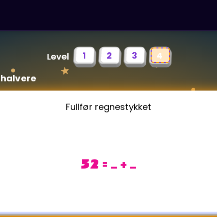
1
2
3
4
Level
 halvere
Fullfør regnestykket
52 = _ + _