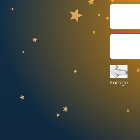
Vis mer
LÆREPLAN
Velg læreplan
Logg inn
Forrige