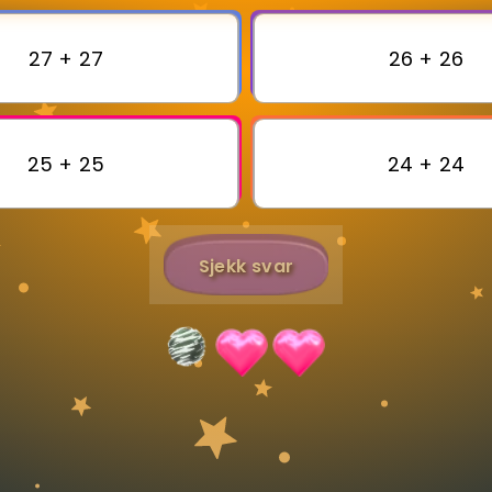
27 + 27
26 + 26
Bestill privatundervisning
Inviter en venn
25 + 25
24 + 24
Sjekk svar