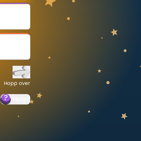
Hopp over
Hjelp
?