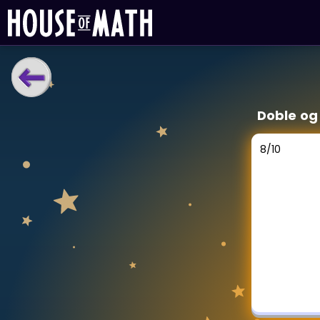
LÆRINGSVERKTØY
Doble og
Læreplan
Alle mattetemaer
8
/
10
Privatundervisning
Direkte 1-til-1 hjelp
Vis mer
SPILL
Gangetabellen
Junior Matte