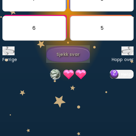
Bestill privatundervisning
Inviter en venn
6
5
LÆREPLAN
Velg læreplan
Sjekk svar
Logg inn
Forrige
Hopp over
Hjelp
?