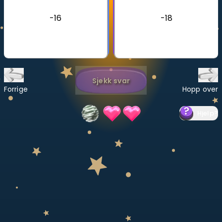
-16
-18
Bestill privatundervisning
Inviter en venn
LÆREPLAN
Velg læreplan
Sjekk svar
Forrige
Hopp over
Logg inn
Hjelp
?