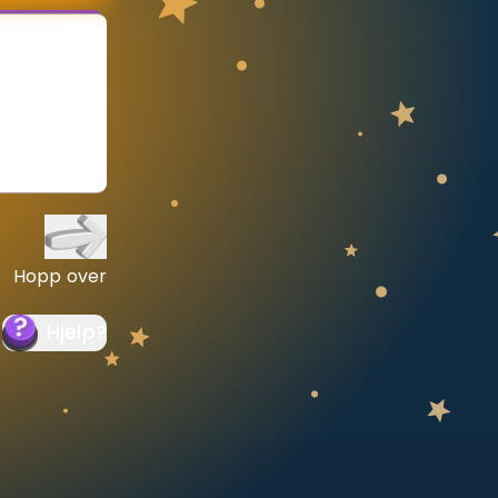
Hopp over
Hjelp
?