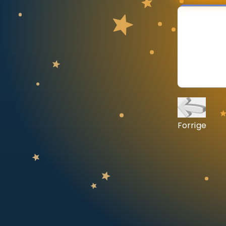
Vis mer
LÆREPLAN
Velg læreplan
Logg inn
Forrige