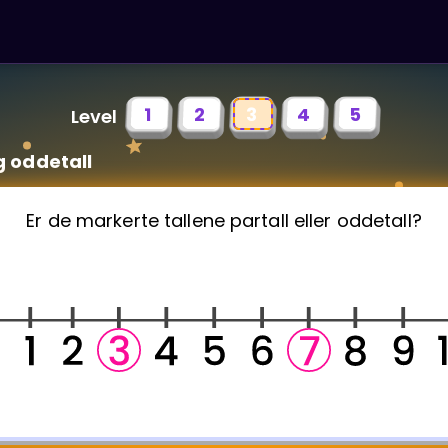
1
2
3
4
5
Level
g oddetall
Er de markerte tallene partall eller oddetall?