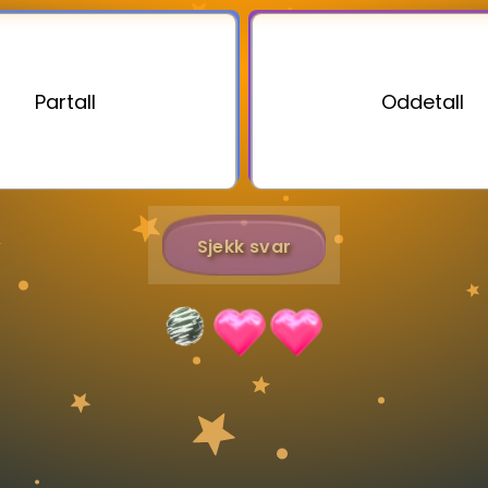
Bestill privatundervisning
Partall
Oddetall
Inviter en venn
Sjekk svar