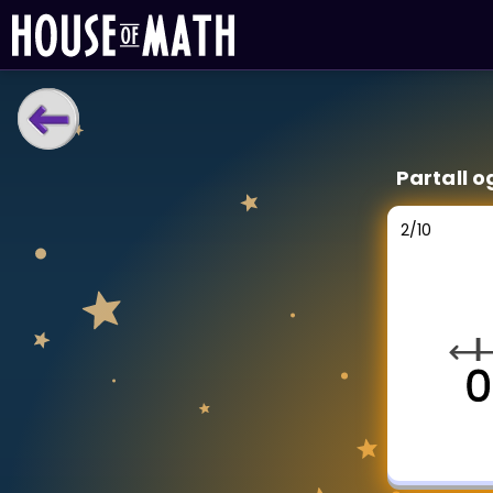
LÆRINGSVERKTØY
Partall o
Læreplan
Alle mattetemaer
2
/
10
Privatundervisning
Direkte 1-til-1 hjelp
Vis mer
SPILL
Gangetabellen
Junior Matte