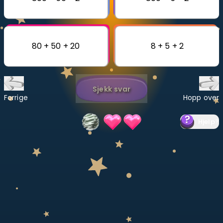
Bestill privatundervisning
Inviter en venn
80 + 50 + 20
8 + 5 + 2
LÆREPLAN
Velg læreplan
Sjekk svar
Logg inn
Forrige
Hopp over
Hjelp
?