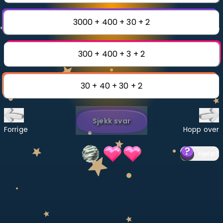
Bestill privatundervisning
3000 + 400 + 30 + 2
Inviter en venn
300 + 400 + 3 + 2
LÆREPLAN
Velg læreplan
30 + 40 + 30 + 2
Logg inn
Sjekk svar
Forrige
Hopp over
Hjelp
?