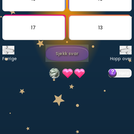
Bestill privatundervisning
Inviter en venn
17
13
LÆREPLAN
Velg læreplan
Sjekk svar
Logg inn
Forrige
Hopp over
Hjelp
?