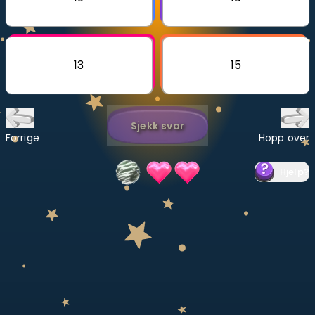
Bestill privatundervisning
Inviter en venn
13
15
LÆREPLAN
Velg læreplan
Sjekk svar
Logg inn
Forrige
Hopp over
Hjelp
?