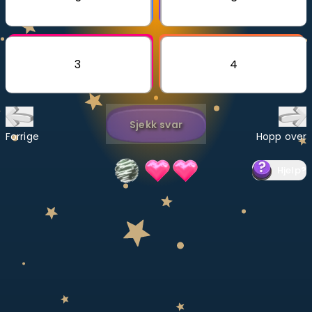
Bestill privatundervisning
Inviter en venn
3
4
LÆREPLAN
Velg læreplan
Sjekk svar
Logg inn
Forrige
Hopp over
Hjelp
?