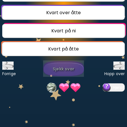
Bestill privatundervisning
Kvart over åtte
Inviter en venn
Kvart på ni
LÆREPLAN
Velg læreplan
Kvart på åtte
Logg inn
Sjekk svar
Forrige
Hopp over
Hjelp
?