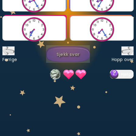
Bestill privatundervisning
Inviter en venn
LÆREPLAN
Velg læreplan
Sjekk svar
Logg inn
Forrige
Hopp over
Hjelp
?