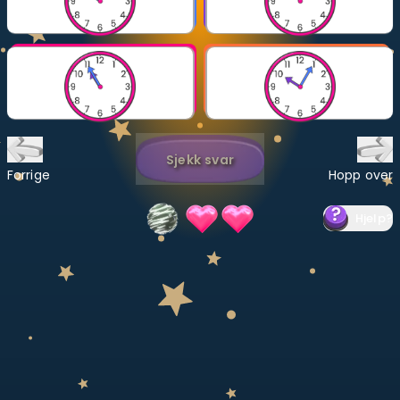
Bestill privatundervisning
Inviter en venn
LÆREPLAN
Velg læreplan
Sjekk svar
Logg inn
Forrige
Hopp over
Hjelp
?