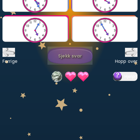
Bestill privatundervisning
Inviter en venn
LÆREPLAN
Velg læreplan
Sjekk svar
Logg inn
Forrige
Hopp over
Hjelp
?