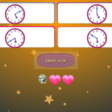
Bestill privatundervisning
Inviter en venn
Sjekk svar