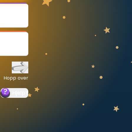
Hopp over
Hjelp
?