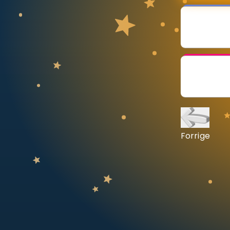
Vis mer
LÆREPLAN
Velg læreplan
Logg inn
Forrige