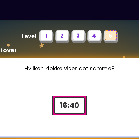
1
2
3
4
5
Level
ti over
Hvilken klokke viser det samme?
16
:
40