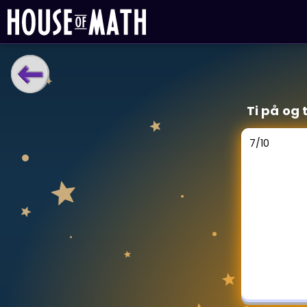
LÆRINGSVERKTØY
Ti på og 
Læreplan
Alle mattetemaer
7
/
10
Privatundervisning
Direkte 1-til-1 hjelp
Vis mer
SPILL
Gangetabellen
Junior Matte