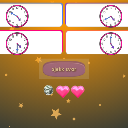
Bestill privatundervisning
Inviter en venn
Sjekk svar