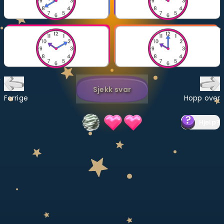
Bestill privatundervisning
Inviter en venn
LÆREPLAN
Velg læreplan
Sjekk svar
Logg inn
Forrige
Hopp over
Hjelp
?