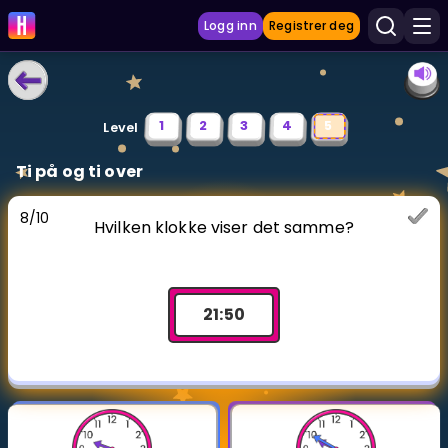
Logg inn
Registrer deg
LÆRINGSVERKTØY
1
2
3
4
5
Level
Læreplan
Ti på og ti over
Privatundervisning
8
/
10
Hvilken klokke viser det samme?
Vis mer
SPILL
21
:
50
Gangetabellen
Junior Matte
Vis mer