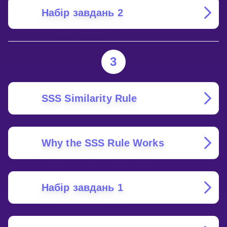
Набір завдань 2
3
SSS Similarity Rule
Why the SSS Rule Works
Набір завдань 1