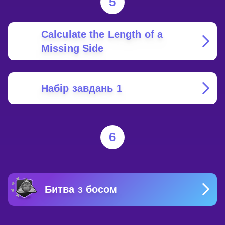
5
Calculate the Length of a
Missing Side
Набір завдань 1
6
Битва з босом