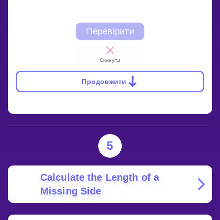
Перевірити
Скинути
Продовжити
5
Calculate the Length of a
Missing Side