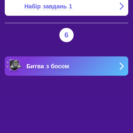
Набір завдань 1
6
Битва з босом