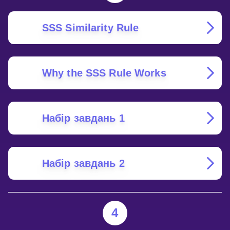
SSS Similarity Rule
Why the SSS Rule Works
Набір завдань 1
Набір завдань 2
4