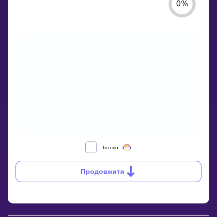
0
%
WHY
Готово
DO
YOU
Продовжити
NEED
TO
KNOW
ABOUT
SOLID