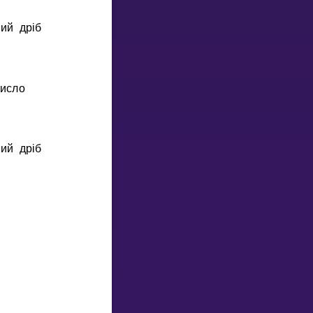
ий дрiб
исло
ий дрiб