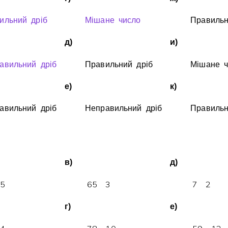
Invite a Friend
ильний дрiб
Мiшане число
Правильн
д)
и)
авильний дрiб
Правильний дрiб
Мiшане ч
е)
к)
авильний дрiб
Неправильний дрiб
Правильн
в)
д)
5
6
5
3
7
2
г)
е)