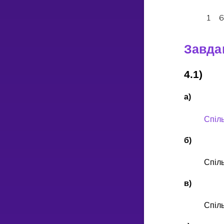
1
Завда
4.1)
а)
Спiл
б)
Спiл
в)
Спiл