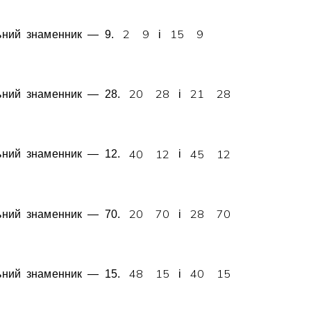
2
9
1
5
9
ьний знаменник — 9.
i
2
0
2
8
2
1
2
8
ьний знаменник — 28.
i
4
0
1
2
4
5
1
2
ьний знаменник — 12.
i
2
0
7
0
2
8
7
0
ьний знаменник — 70.
i
4
8
1
5
4
0
1
5
ьний знаменник — 15.
i