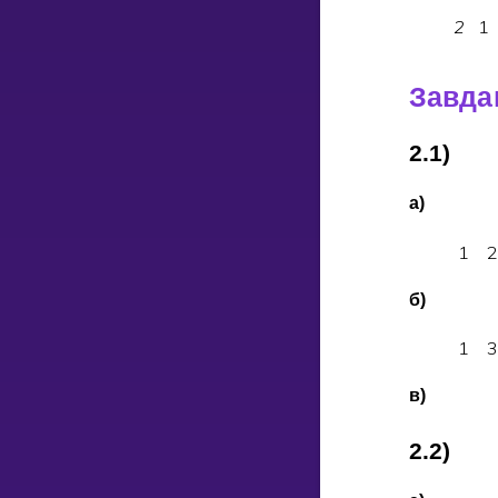
2
1
Завда
2.1)
а)
1
б)
1
в)
2.2)