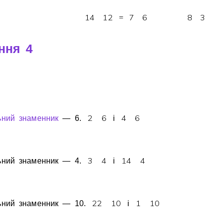
6
1
4
1
2
7
6
8
3
=
ння 4
2
6
4
6
ьний знаменник
— 6.
i
3
4
1
4
4
ьний знаменник — 4.
i
2
2
1
0
1
1
0
ьний знаменник — 10.
i