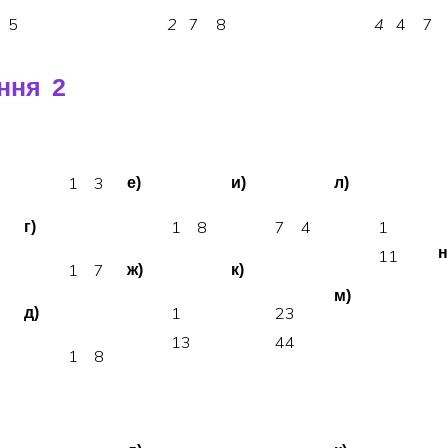
5
2
7
8
4
4
7
ння 2
1
3
е)
и)
л)
2
1
8
7
4
1
г)
н
1
1
1
7
ж)
к)
м)
3
1
2
3
д)
1
3
4
4
1
8