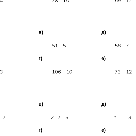
4
7
8
1
0
5
9
1
2
в)
д)
4
5
1
5
5
8
7
г)
е)
3
1
0
6
1
0
7
3
1
2
в)
д)
2
2
2
3
1
1
3
г)
е)