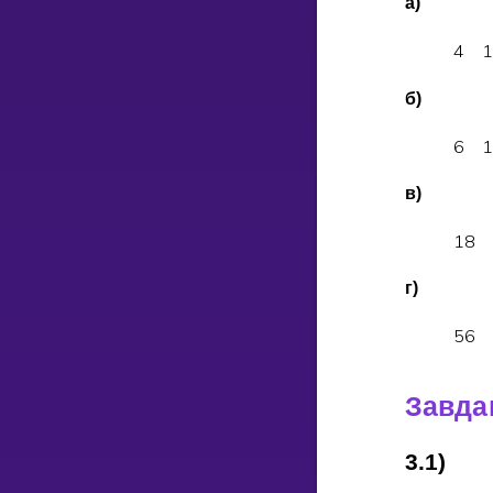
а)
4
б)
6
в)
1
8
г)
5
6
Завда
3.1)