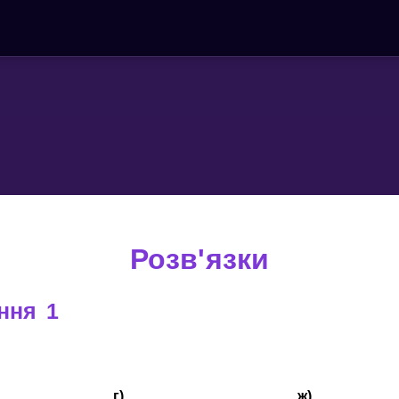
Розв'язки
ння 1
г)
ж)