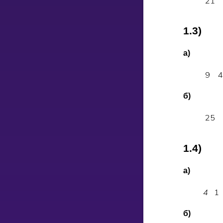
2
1
1.3)
а)
9
б)
2
5
1.4)
а)
4
1
б)