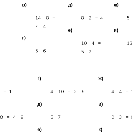
в)
д)
ж)
2
1
4
8
8
2
4
5
=
=
7
4
е)
и)
г)
5
1
0
4
1
=
5
6
5
2
г)
ж)
4
1
4
1
0
2
5
4
4
=
=
=
д)
и)
1
8
4
9
5
7
0
3
=
=
е)
к)