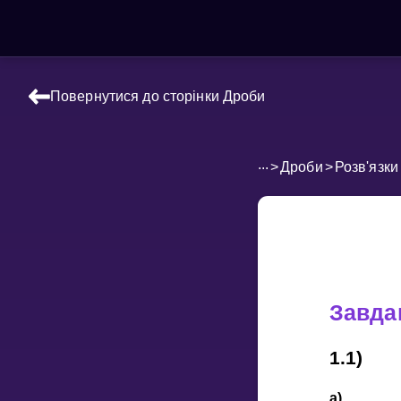
Повернутися до сторінки Дроби
НАВЧАЛЬНІ МАТЕРІАЛИ
Curriculum
...
>
Дроби
>
Розв'язки
All math topics
Показати більше
ІГРИ
Multiplication Master
Завда
Джуніор-матем
1.1)
Показати більше
а)