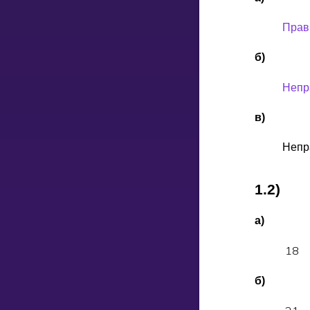
Прав
НАВЧАЛЬНИЙ ПЛАН
б)
Select curriculum
Увійти
Непр
в)
Непр
1.2)
а)
1
8
б)