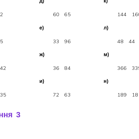
д)
к)
1
2
6
0
6
5
1
4
4
1
6
е)
л)
1
5
3
3
9
6
4
8
4
4
ж)
м)
4
2
3
6
8
4
3
6
6
3
3
и)
н)
3
5
7
2
6
3
1
8
9
1
8
ння 3