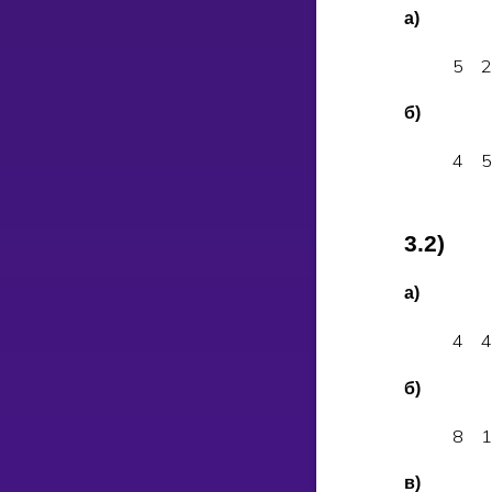
а)
5
б)
4
3.2)
а)
4
б)
8
в)