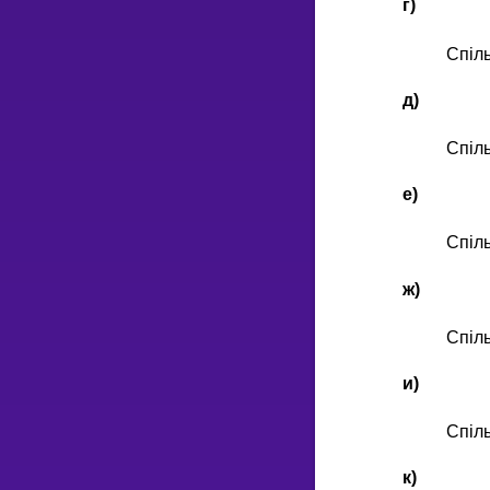
г)
Спiл
д)
Спiл
е)
Спiл
ж)
Спiл
и)
Спiл
к)