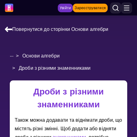
Увійти
Зареєструватися
Повернутися до сторінки Основи алгебри
НАВЧАЛЬНІ МАТЕРІАЛИ
Curriculum
...
>
Основи алгебри
Показати більше
>
Дроби з різними знаменниками
ІГРИ
Дроби з різними
Multiplication Master
знаменниками
Джуніор-матем
Показати більше
Також можна додавати та вiднiмати дроби, що
мiстять рiзнi змiннi. Щоб додати або вiдняти