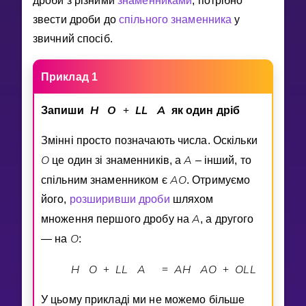
дроби з рiзними
знаменниками
, потрiбно
Invite a Friend
звести дроби до
спiльного знаменника
у
НАВЧАЛЬНИЙ ПЛАН
звичний спосiб.
Select curriculum
Увійти
Приклад 1
H
O
L
L
A
Запиши
+
як один дрiб
Змiннi просто позначають числа. Оскiльки
O
A
це один зi знаменникiв, а
– iнший, то
A
O
спiльним знаменником є
. Отримуємо
його,
розширивши дроби
шляхом
A
множення першого дробу на
, а другого
O
— на
:
H
O
L
L
A
A
H
A
O
O
L
L
A
O
+
=
+
У цьому прикладi ми не можемо бiльше