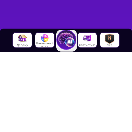
Навчальний
Додому
Статистика
Ліга
план
Про нас
Про House of Math
Співробітники
Працевлаштування в
House of Math
Медіа