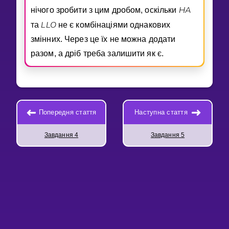
H
A
нiчого зробити з цим дробом, оскiльки
L
L
O
та
не є комбiнацiями однакових
змiнних. Через це їх не можна додати
разом, а дрiб треба залишити як є.
Попередня стаття
Наступна стаття
Завдання 4
Завдання 5