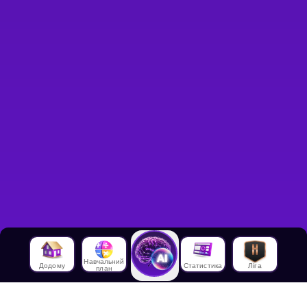
Навчальний
Додому
Статистика
Ліга
план