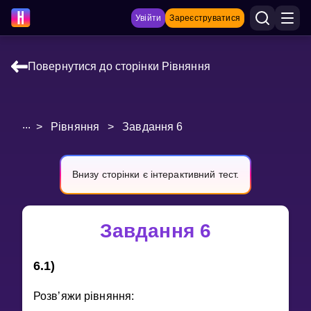
Увійти
Зареєструватися
Повернутися до сторінки Рівняння
НАВЧАЛЬНІ МАТЕРІАЛИ
Curriculum
...
>
Рівняння
>
Завдання 6
Показати більше
ІГРИ
Внизу сторінки є інтерактивний тест.
Multiplication Master
Завдання 6
Джуніор-матем
6.1)
Показати більше
Розв’яжи рiвняння: