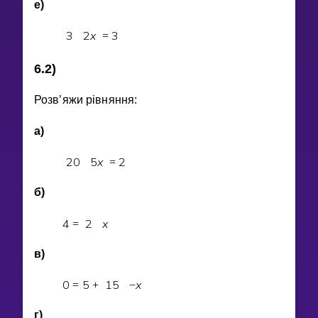
е)
3
2
x
3
=
6.2)
Розв’яжи рiвняння:
а)
2
0
5
x
2
=
б)
4
2
x
=
в)
0
5
1
5
x
=
+
−
г)