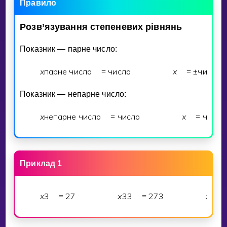
Правило
Розв’язування
степеневих
рiвнянь
Показник — парне число:
x
парне число
число
x
число
п
=
=
±
Показник — непарне число:
x
непарне число
число
x
число
=
=
Приклад 1
x
3
2
7
x
3
3
2
7
3
x
=
=
=