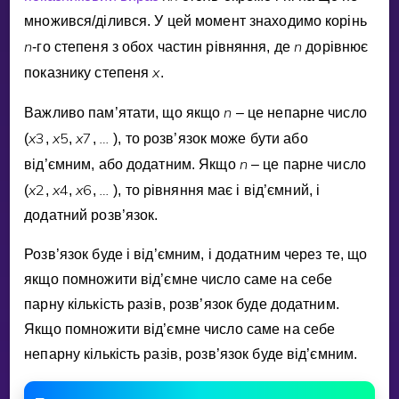
Invite a Friend
множився/дiлився. У цей момент знаходимо корiнь
НАВЧАЛЬНИЙ ПЛАН
n
n
-го степеня з обох частин рiвняння, де
дорiвнює
Select curriculum
x
показнику степеня
.
Увійти
n
Важливо пам’ятати, що якщо
– це непарне число
x
3
x
5
x
7
…
(
,
,
,
⁡
), то розв’язок може бути або
n
вiд’ємним, або додатним. Якщо
– це парне число
x
2
x
4
x
6
…
(
,
,
,
⁡
), то рiвняння має i вiд’ємний, i
додатний розв’язок.
Розв’язок буде i вiд’ємним, i додатним через те, що
якщо помножити вiд’ємне число саме на себе
парну кiлькiсть разiв, розв’язок буде додатним.
Якщо помножити вiд’ємне число саме на себе
непарну кiлькiсть разiв, розв’язок буде вiд’ємним.