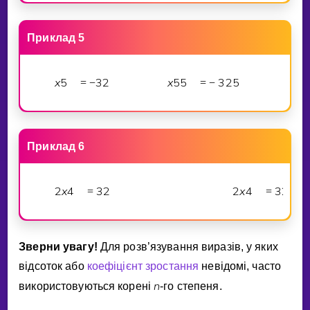
Приклад 5
x
5
3
2
x
5
5
3
2
5
x
=
−
=
−
Приклад 6
2
x
4
3
2
2
x
4
3
2
=
=
Зверни увагу!
Для розв’язування виразiв, у яких
вiдсоток або
коефiцiєнт зростання
невiдомi, часто
n
використовуються коренi
-го степеня.