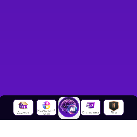
Навчальний
Додому
Статистика
Ліга
план