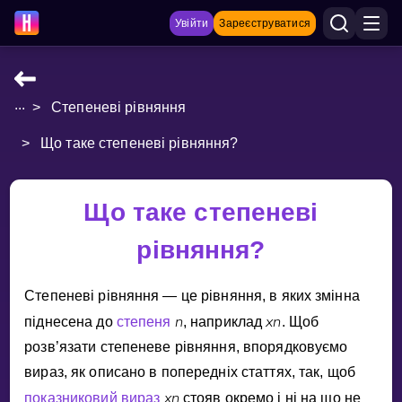
Увійти
Зареєструватися
...
>
Степеневі рівняння
НАВЧАЛЬНІ МАТЕРІАЛИ
>
Що таке степеневі рівняння?
Curriculum
Показати більше
Що таке степеневі
ІГРИ
рівняння?
Multiplication Master
Степеневi рiвняння — це рiвняння, в яких змiнна
Джуніор-матем
n
x
n
пiднесена до
степеня
, наприклад
. Щоб
розв’язати степеневе рiвняння, впорядковуємо
Показати більше
вираз, як описано в попереднiх статтях, так, щоб
x
n
показниковий вираз
стояв окремо i нi на що не