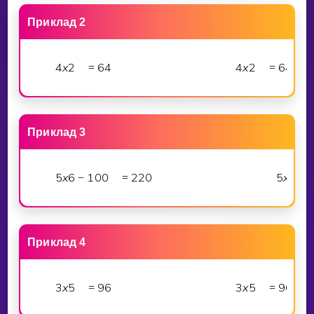
Приклад 2
4
x
2
6
4
4
x
2
6
4
=
=
Приклад 3
5
x
6
1
0
0
2
2
0
5
x
6
−
=
Приклад 4
3
x
5
9
6
3
x
5
9
6
=
=