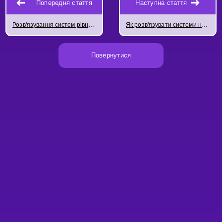
Попередня стаття
Наступна стаття
Розв'язування систем рівнянь методом підстановки
Як розв'язувати системи нелінійних рівнянь
Повернутися