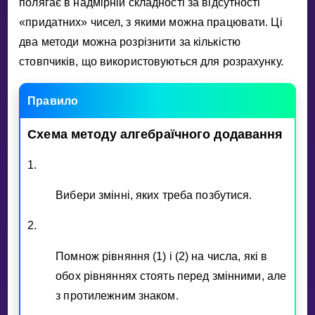
полягає в надмiрнiй складностi за вiдсутностi
Invite a Friend
«придатних» чисел, з якими можна працювати. Цi
НАВЧАЛЬНИЙ ПЛАН
два методи можна розрiзнити за кiлькiстю
Select curriculum
стовпчикiв, що використовуються для розрахунку.
Увійти
Правило
Схема
методу
алгебраїчного
додавання
1.
Вибери змiннi, яких треба позбутися.
2.
Помнож рiвняння (1) i (2) на числа, якi в
обох рiвняннях стоять перед змiнними, але
з протилежним знаком.