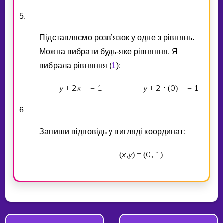
5.
Пiдставляємо розв’язок у одне з рiвнянь.
Можна вибрати будь-яке рiвняння. Я
вибрала рiвняння (
1
):
y
2
x
1
y
2
0
1
+
=
+
⋅
(
)
=
6.
Запиши вiдповiдь у виглядi координат:
x
y
0
1
(
,
)
=
(
,
)