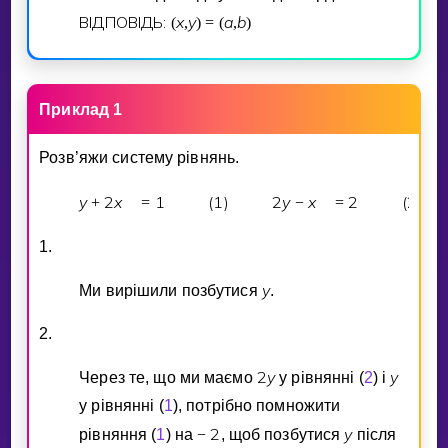
ВIДПОВIДЬ:
x
y
a
b
(
,
)
=
(
,
)
Приклад 1
Розв’яжи систему рiвнянь.
y
2
x
1
(1)
2
y
x
2
(2)
+
=
−
=
1.
y
Ми вирiшили позбутися
.
2.
2
y
y
Через те, що ми маємо
у рiвняннi (
2
) i
у рiвняннi (
1
), потрiбно помножити
2
y
рiвняння (
1
) на
−
, щоб позбутися
пiсля