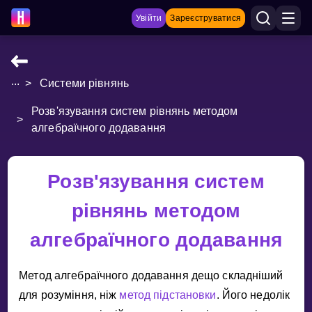
Увійти
Зареєструватися
...
>
Системи рівнянь
НАВЧАЛЬНІ МАТЕРІАЛИ
Розв'язування систем рівнянь методом
Curriculum
>
алгебраїчного додавання
Показати більше
ІГРИ
Розв'язування систем
рівнянь методом
Multiplication Master
алгебраїчного додавання
Джуніор-матем
Показати більше
Метод алгебраїчного додавання дещо складнiший
для розумiння, нiж
метод пiдстановки
. Його недолiк