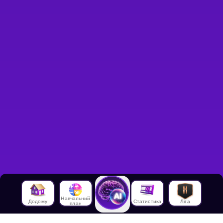
Навчальний
Додому
Статистика
Ліга
план