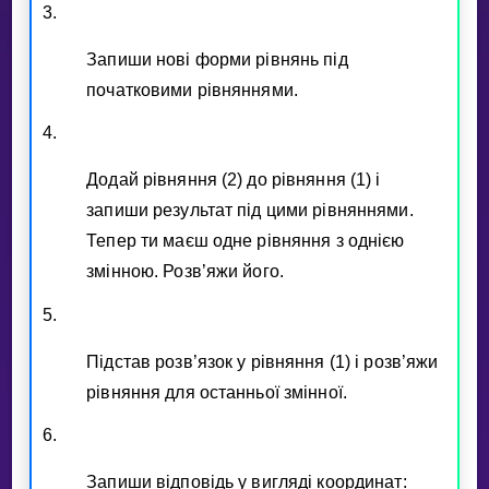
3.
Запиши новi форми рiвнянь пiд
початковими рiвняннями.
4.
Додай рiвняння (2) до рiвняння (1) i
запиши результат пiд цими рiвняннями.
Тепер ти маєш одне рiвняння з однiєю
змiнною. Розв’яжи його.
5.
Пiдстав розв’язок у рiвняння (1) i розв’яжи
рiвняння для останньої змiнної.
6.
Запиши вiдповiдь у виглядi координат: