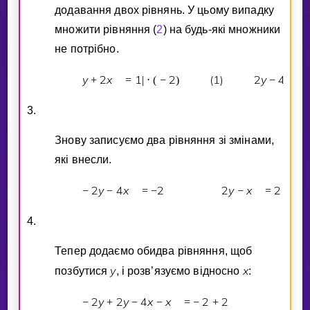
додавання двох рiвнянь. У цьому випадку
множити рiвняння (
2
) на будь-якi множники
не потрiбно.
y
2
x
1
2
(
1
)
2
y
4
x
+
=
|
⋅
(
−
)
−
3.
Знову записуємо два рiвняння зi змiнами,
якi внесли.
2
y
4
x
2
2
y
x
2
−
−
=
−
−
=
4.
Тепер додаємо обидва рiвняння, щоб
y
x
позбутися
, i розв’язуємо вiдносно
:
2
y
2
y
4
x
x
2
2
0
y
−
+
−
−
=
−
+
−