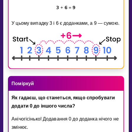
3
6
9
+
=
У цьому випадку 3 i 6 є доданками, а 9 — сумою.
Помiркуй
Як гадаєш, що станеться, якщо спробувати
додати 0 до iншого числа?
Анiчогiсiнько! Додавання 0 до доданка нiчого не
змiнює.