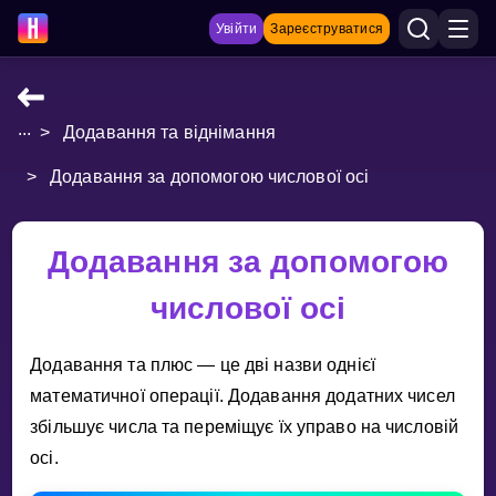
Увійти
Зареєструватися
...
>
Додавання та віднімання
НАВЧАЛЬНІ МАТЕРІАЛИ
>
Додавання за допомогою числової осі
Curriculum
Показати більше
Додавання за допомогою
ІГРИ
числової осі
Multiplication Master
Додавання та плюс — це двi назви однiєї
Джуніор-матем
математичної операцiї. Додавання додатних чисел
збiльшує числа та перемiщує їх управо на числовiй
Показати більше
осi.