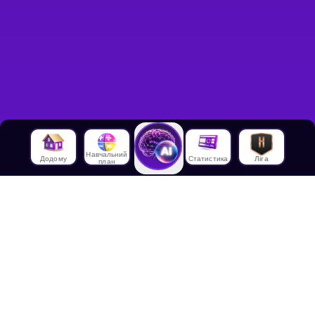
Навчальний
Додому
Статистика
Ліга
план
Про нас
Про House of Math