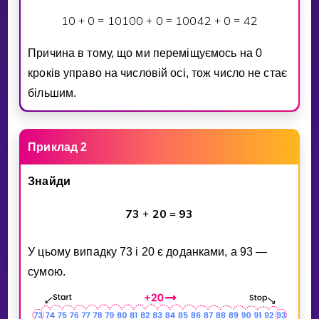
1
0
0
1
0
1
0
0
0
1
0
0
4
2
0
4
2
+
=
+
=
+
=
Причина в тому, що ми перемiщуємось на 0
крокiв управо на числовiй осi, тож число не стає
бiльшим.
Приклад 2
Знайди
7
3
2
0
9
3
+
=
У цьому випадку 73 i 20 є доданками, а 93 —
сумою.