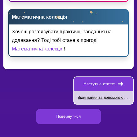
Математична колекцiя
Хочеш розв’язувати практичнi завдання на
додавання? Тодi тобi стане в пригодi
Математична колекцiя
!
Наступна стаття
Віднімання за допомогою числової осі
Повернутися