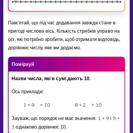
Пам’ятай, що пiд час додавання завжди стане в
пригодi числова вiсь. Кiлькiсть стрибкiв управо на
осi, якi потрiбно зробити, щоб отримати вiдповiдь,
дорiвнює числу, яке ми додаємо.
Помiркуй
Назви числа, якi в сумi дають 10.
Ось приклади:
1
9
1
0
8
2
1
0
3
+
=
+
=
1
9
9
Зауваж, що порядок не має значення:
+
i
+
1
однаково дорiвнює 10.