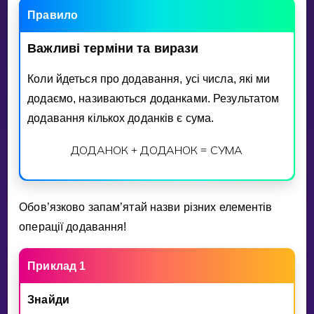
Invite a Friend
Правило
НАВЧАЛЬНИЙ ПЛАН
Важливi
термiни
та
вирази
Select curriculum
Увійти
Коли йдеться про додавання, усi числа, якi ми
додаємо, називаються доданками. Результатом
додавання кiлькох доданкiв є сума.
ДОДАНОК
ДОДАНОК
СУМА
+
=
Обов’язково запам’ятай назви рiзних елементiв
операцiї додавання!
Приклад 1
Знайди