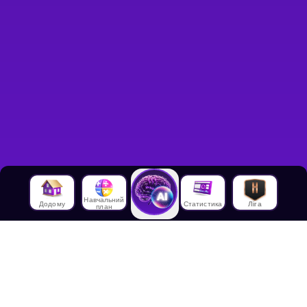
Навчальний
Додому
Статистика
Ліга
план