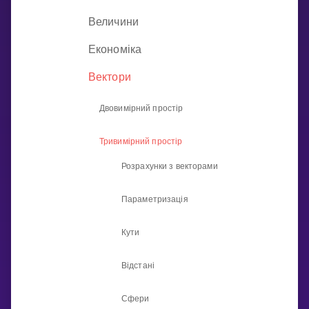
Invite a Friend
Величини
НАВЧАЛЬНИЙ ПЛАН
Select curriculum
Економіка
Увійти
Вектори
Двовимірний простір
Тривимірний простір
Розрахунки з векторами
Параметризація
Кути
Відстані
Сфери