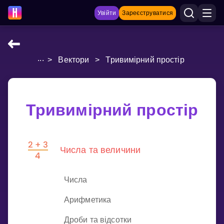
Увійти
Зареєструватися
...
>
Вектори
>
Тривимірний простір
НАВЧАЛЬНІ МАТЕРІАЛИ
Curriculum
Показати більше
Тривимірний простір
ІГРИ
Числа та величини
Multiplication Master
Джуніор-матем
Числа
Показати більше
Арифметика
Дроби та відсотки