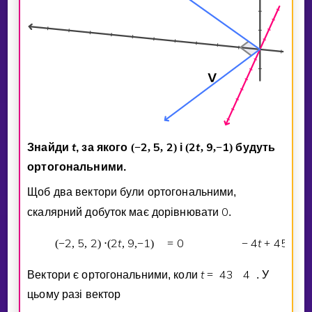
t
2
5
2
2
t
9
1
Знайди
, за якого
(
−
,
,
)
i
(
,
,
−
)
будуть
ортогональними.
Щоб два вектори були ортогональними,
0
скалярний добуток має дорiвнювати
.
2
5
2
2
t
9
1
0
4
t
4
5
2
(
−
,
,
)
⋅
(
,
,
−
)
=
−
+
−
t
4
3
4
Вектори є ортогональними, коли
=
. У
цьому разi вектор