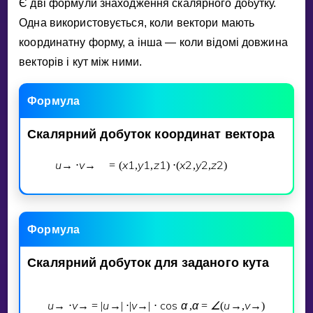
Є двi формули знаходження скалярного добутку.
Одна використовується, коли вектори мають
координатну форму, а iнша — коли вiдомi довжина
векторiв i кут мiж ними.
Формула
Скалярний
добуток
координат
вектора
u
v
x
1
y
1
z
1
x
2
y
2
z
2
x
→
⋅
→
=
(
,
,
)
⋅
(
,
,
)
=
Формула
Скалярний
добуток
для
заданого
кута
u
v
u
v
cos
α
α
∠
u
v
→
⋅
→
=
|
→
|
⋅
|
→
|
⋅
,
=
(
→
,
→
)