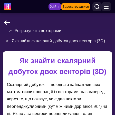
Увійти
Зареєструватися
...
>
Розрахунки з векторами
НАВЧАЛЬНІ МАТЕРІАЛИ
>
Як знайти скалярний добуток двох векторів (3D)
Curriculum
Показати більше
Як знайти скалярний
ІГРИ
добуток двох векторів (3D)
Multiplication Master
Скалярний добуток — це одна з найважливiших
Джуніор-матем
математичних операцiй iз векторами, насамперед
через те, що показує, чи є два вектори
Показати більше
9
0
перпендикулярними (кут мiж ними дорiвнює
°
) чи
нi. Якщо два вектори перпендикулярнi один