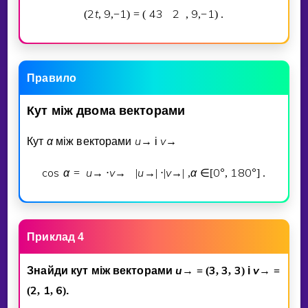
2
t
9
1
4
3
2
9
1
(
,
,
−
)
=
(
,
,
−
)
.
Правило
Кут
мiж
двома
векторами
α
u
v
Кут
мiж векторами
→
i
→
cos
α
u
v
u
v
α
0
°
1
8
0
°
=
→
⋅
→
|
→
|
⋅
|
→
|
,
∈
[
,
]
.
Приклад 4
u
3
3
3
v
Знайди кут мiж векторами
→
=
(
,
,
)
i
→
=
2
1
6
(
,
,
)
.