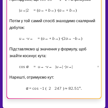
u
2
a
b
a
b
a
|
→
|
=
(
→
+
→
)
⋅
(
→
+
→
)
=
Потiм у той самий спосiб знаходимо скалярний
добуток:
u
v
a
b
2
a
b
→
⋅
→
=
(
→
+
→
)
⋅
(
→
−
→
)
Пiдставляємо цi значення у формулу, щоб
знайти косинус кута:
cos
α
u
v
u
v
2
=
→
⋅
→
|
→
|
⋅
|
→
|
=
Нарештi, отримуємо кут:
α
cos
1
2
2
4
7
8
2
5
1
°
=
−
(
)
≈
.
.