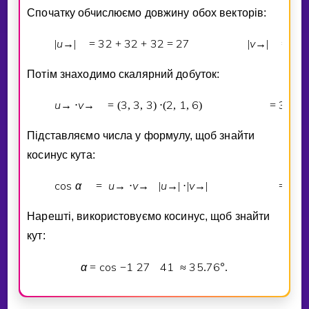
Спочатку обчислюємо довжину обох векторiв:
u
3
2
3
2
3
2
2
7
v
2
2
|
→
|
=
+
+
=
|
→
|
=
Потiм знаходимо скалярний добуток:
u
v
3
3
3
2
1
6
3
2
→
⋅
→
=
(
,
,
)
⋅
(
,
,
)
=
⋅
Пiдставляємо числа у формулу, щоб знайти
косинус кута:
cos
α
u
v
u
v
2
7
=
→
⋅
→
|
→
|
⋅
|
→
|
=
Нарештi, використовуємо косинус, щоб знайти
кут:
α
cos
1
2
7
4
1
3
5
7
6
°
=
−
≈
.
.