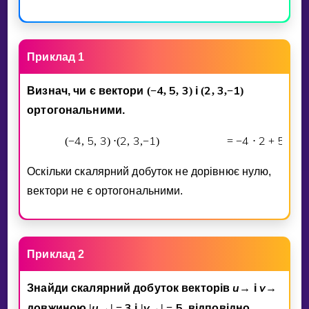
Приклад 1
4
5
3
2
3
1
Визнач, чи є вектори
(
−
,
,
)
i
(
,
,
−
)
ортогональними.
4
5
3
2
3
1
4
2
5
3
(
−
,
,
)
⋅
(
,
,
−
)
=
−
⋅
+
⋅
Оскiльки скалярний добуток не дорiвнює нулю,
вектори не є ортогональними.
Приклад 2
u
v
Знайди скалярний добуток векторiв
→
i
→
u
3
v
5
довжиною
|
→
|
=
i
|
→
|
=
, вiдповiдно,