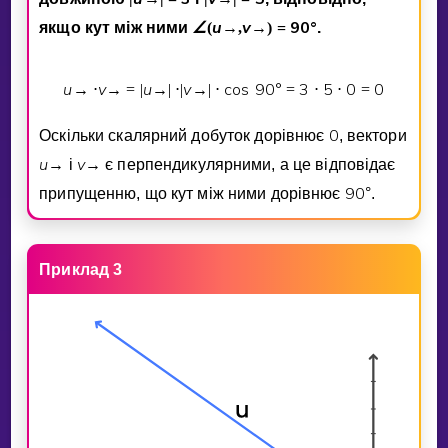
∠
u
v
9
0
°
якщо кут мiж ними
(
→
,
→
)
=
.
u
v
u
v
cos
9
0
°
3
5
0
0
→
⋅
→
=
|
→
|
⋅
|
→
|
⋅
=
⋅
⋅
=
0
Оскiльки скалярний добуток дорiвнює
, вектори
u
v
→
i
→
є перпендикулярними, а це вiдповiдає
9
0
припущенню, що кут мiж ними дорiвнює
°
.
Приклад 3