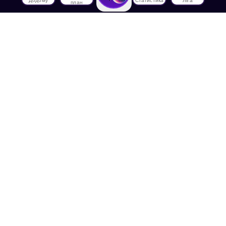
Додому
Статистика
Ліга
план
Про нас
Про House of Math
Співробітники
Працевлаштування в
House of Math
Медіа
Лекції
Блог