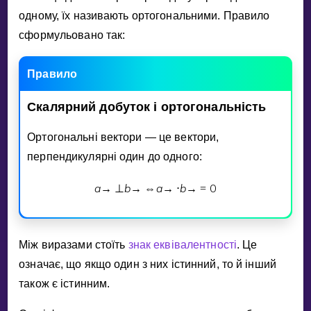
Invite a Friend
одному, їх називають ортогональними. Правило
НАВЧАЛЬНИЙ ПЛАН
сформульовано так:
Select curriculum
Увійти
Правило
Скалярний
добуток
i
ортогональнiсть
Ортогональнi вектори — це вектори,
перпендикулярнi один до одного:
a
b
a
b
0
→
⊥
→
⇔
→
⋅
→
=
Мiж виразами стоїть
знак еквiвалентностi
. Це
означає, що якщо один з них iстинний, то й iнший
також є iстинним.