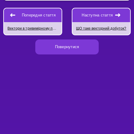
Попередня стаття
Наступна стаття
Вектори в тривимірному просторі
ЩО таке векторний добуток?
Повернутися