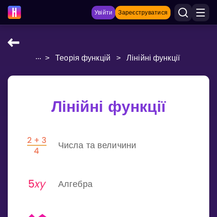
Увійти
Зареєструватися
...
>
Теорія функцій
>
Лінійні функції
НАВЧАЛЬНІ МАТЕРІАЛИ
Curriculum
Показати більше
Лінійні функції
ІГРИ
Числа та величини
Multiplication Master
Джуніор-матем
Алгебра
Показати більше