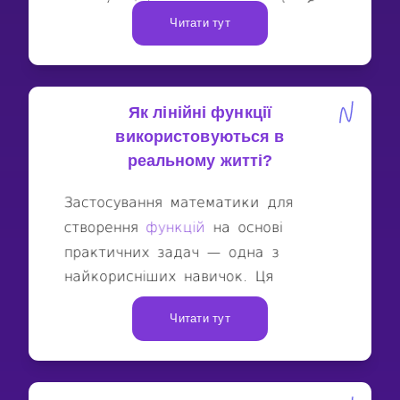
Читати тут
Як лінійні функції
використовуються в
реальному житті?
Читати тут