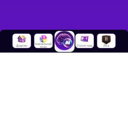
Навчальний
Додому
Статистика
Ліга
план
Про нас
Про House of Math
Співробітники
Працевлаштування в